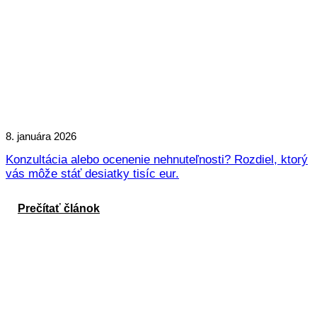
8. januára 2026
Konzultácia alebo ocenenie nehnuteľnosti? Rozdiel, ktorý
vás môže stáť desiatky tisíc eur.
Prečítať článok