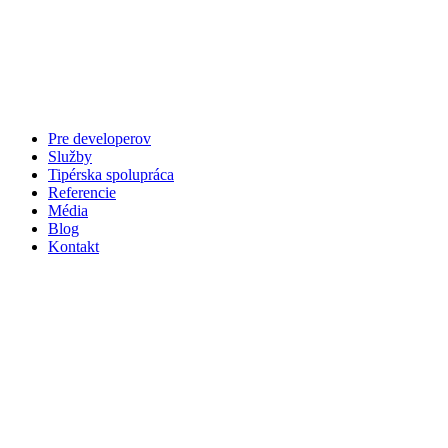
Preskočiť
na
obsah
Pre developerov
Služby
Tipérska spolupráca
Referencie
Média
Blog
Kontakt