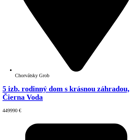
Chorvátsky Grob
5 izb. rodinný dom s krásnou záhradou,
Čierna Voda
449990 €