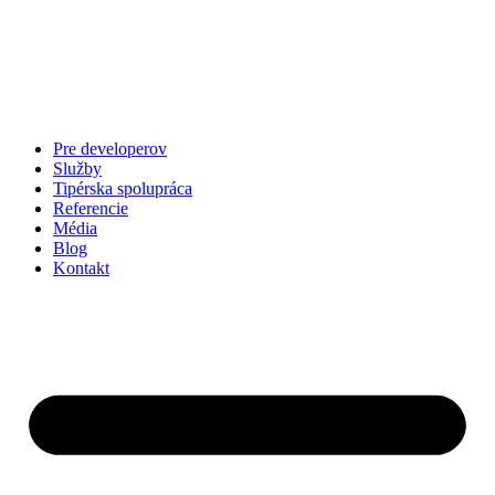
Preskočiť
na
obsah
Pre developerov
Služby
Tipérska spolupráca
Referencie
Média
Blog
Kontakt