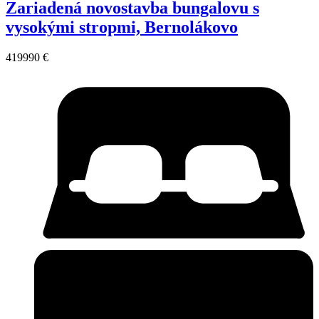
Zariadená novostavba bungalovu s
vysokými stropmi, Bernolákovo
419990 €