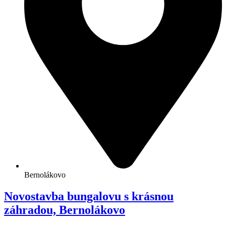
Bernolákovo
Novostavba bungalovu s krásnou
záhradou, Bernolákovo