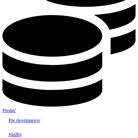
Predať
Pre developerov
Služby