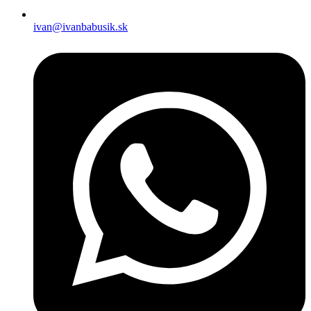
ivan@ivanbabusik.sk