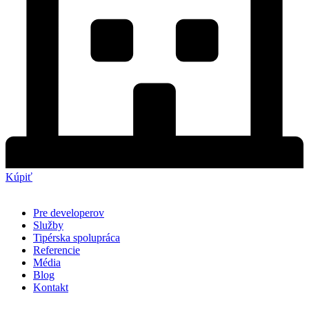
Kúpiť
Pre developerov
Služby
Tipérska spolupráca
Referencie
Média
Blog
Kontakt