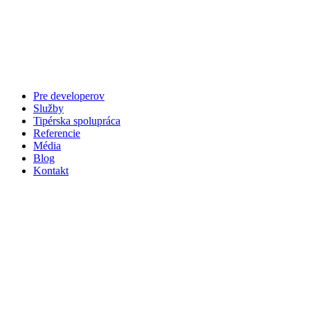
Preskočiť
na
obsah
Pre developerov
Služby
Tipérska spolupráca
Referencie
Média
Blog
Kontakt