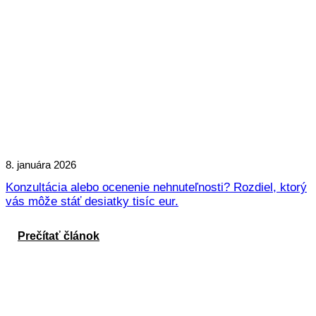
8. januára 2026
Konzultácia alebo ocenenie nehnuteľnosti? Rozdiel, ktorý
vás môže stáť desiatky tisíc eur.
Prečítať článok