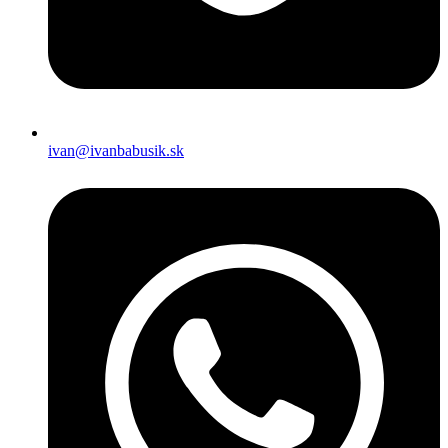
ivan@ivanbabusik.sk